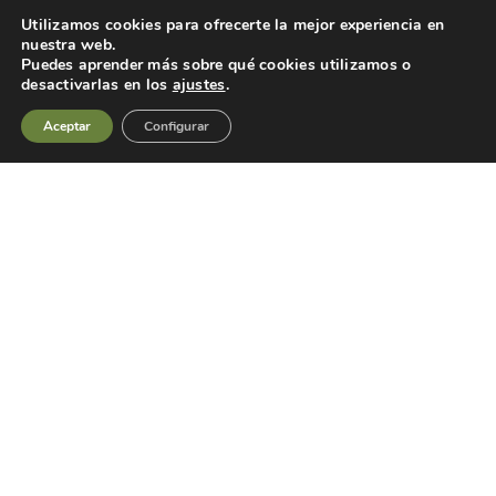
Utilizamos cookies para ofrecerte la mejor experiencia en
nuestra web.
Cosmética e Higiene
Puedes aprender más sobre qué cookies utilizamos o
Venta a granel
desactivarlas en los
ajustes
.
Aceptar
Configurar
CONTACTO
Polígono Castro Romano
Nave 21
22600 Sabiñánigo (Huesca)