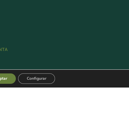
NTA
ZAR COMPRA
ptar
Configurar
IONES DE VENTA Y ENVÍO