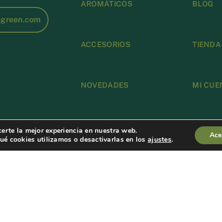
AROMÁTICOS
BLOG
ogreen.com
ACCESORIOS
TIENDA
NOVEDADES
MI CUE
FINALI
certe la mejor experiencia en nuestra web.
Ace
é cookies utilizamos o desactivarlas en los
ajustes
.
CONDIC