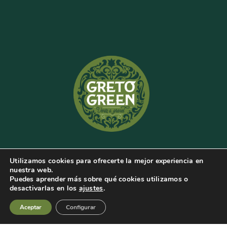
Utilizamos cookies para ofrecerte la mejor experiencia en
GRETO GREEN
nuestra web.
Puedes aprender más sobre qué cookies utilizamos o
desactivarlas en los
ajustes
.
Cosmética e Higiene
Aceptar
Configurar
Venta a granel