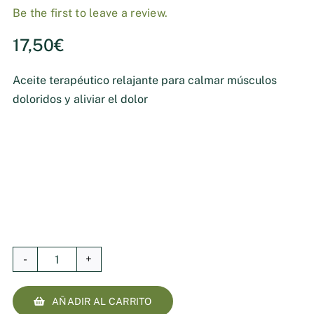
Be the first to leave a review.
17,50
€
Aceite terapéutico relajante para calmar músculos
doloridos y aliviar el dolor
Aceite
Terapéutico
AÑADIR AL CARRITO
Relajante