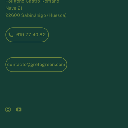
Polígono Castro Romano
Nave 21
22600 Sabiñánigo (Huesca)
619 77 40 82
contacto@gretogreen.com