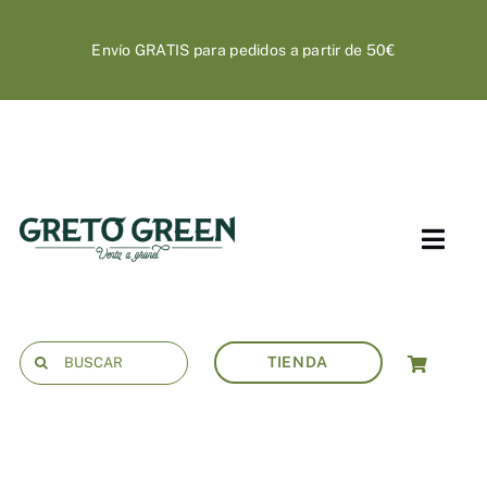
Saltar
al
Envío GRATIS para pedidos a partir de 50€
contenido
Tog
Nav
COSMÉTICA
Buscar:
TIENDA
HIGIENE
HOGAR