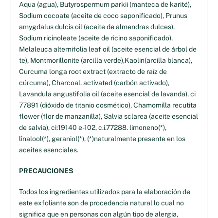
Aqua (agua), Butyrospermum parkii (manteca de karité),
Sodium cocoate (aceite de coco saponificado), Prunus
amygdalus dulcis oil (aceite de almendras dulces),
Sodium ricinoleate (aceite de ricino saponificado),
Melaleuca alternifolia leaf oil (aceite esencial de árbol de
te), Montmorillonite (arcilla verde),Kaolin(arcilla blanca),
Curcuma longa root extract (extracto de raíz de
cúrcuma), Charcoal, activated (carbón activado),
Lavandula angustifolia oil (aceite esencial de lavanda), ci
77891 (dióxido de titanio cosmético), Chamomilla recutita
flower (flor de manzanilla), Salvia sclarea (aceite esencial
de salvia), ci:19140 e-102, c.i.77288. limoneno(*),
linalool(*), geraniol(*), (*)naturalmente presente en los
aceites esenciales.
PRECAUCIONES
Todos los ingredientes utilizados para la elaboración de
este exfoliante son de procedencia natural lo cual no
significa que en personas con algún tipo de alergia,