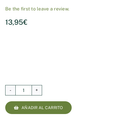
Be the first to leave a review.
13,95
€
Desodorante
100%
AÑADIR AL CARRITO
natural,
Libérate
cantidad