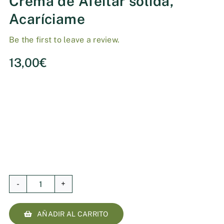
Crema de Afeitar sólida,
Acaríciame
Be the first to leave a review.
13,00
€
Crema
de
AÑADIR AL CARRITO
Afeitar