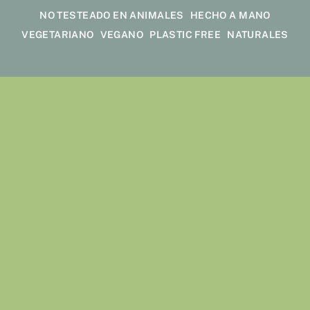
NO TESTEADO EN ANIMALES
HECHO A MANO
VEGETARIANO
VEGANO
PLASTIC FREE
NATURALES
AÑADIR AL CARRITO