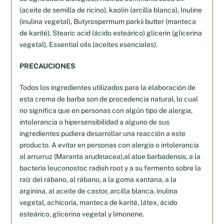
(aceite de semilla de ricino), kaolin (arcilla blanca), Inuline
(inulina vegetal), Butyrospermum parkii butter (manteca
de karité), Stearic acid (ácido esteárico) glicerin (glicerina
vegetal), Essential oils (aceites esenciales).
PRECAUCIONES
Todos los ingredientes utilizados para la elaboración de
esta crema de barba son de procedencia natural, lo cual
no significa que en personas con algún tipo de alergia,
intolerancia o hipersensibilidad a alguno de sus
ingredientes pudiera desarrollar una reacción a este
producto. A evitar en personas con alergia o intolerancia
al arrurruz (Maranta arudinacea),al aloe barbadensis, a la
bacteria leuconostoc radish root y a su fermento sobre la
raíz del rábano, al rábano, a la goma xantana, a la
arginina, al aceite de castor, arcilla blanca, inulina
vegetal, achicoria, manteca de karité, látex, ácido
esteárico, glicerina vegetal y limonene.